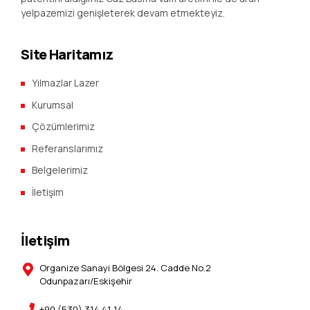
yelpazemizi genişleterek devam etmekteyiz.
Site Haritamız
Yılmazlar Lazer
Kurumsal
Çözümlerimiz
Referanslarımız
Belgelerimiz
İletişim
İletişim
Organize Sanayi Bölgesi 24. Cadde No.2
Odunpazarı/Eskişehir
+90 (530) 314 41 14