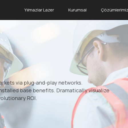
Yılmazlar Lazer
Kurumsal
Çözümlerimi
rkets via plug-and-play networks.
stalled base benefits. Dramatically visualize
olutionary ROI.